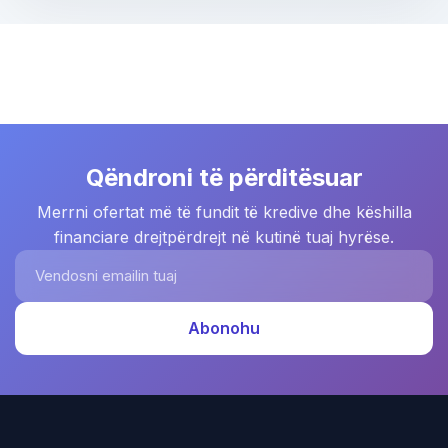
Qëndroni të përditësuar
Merrni ofertat më të fundit të kredive dhe këshilla
financiare drejtpërdrejt në kutinë tuaj hyrëse.
Vendosni emailin tuaj
Abonohu