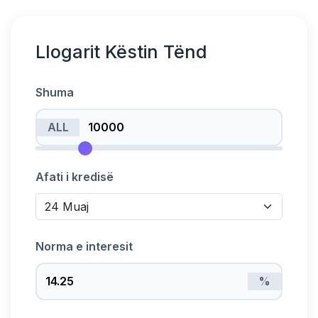
Llogarit Këstin Tënd
Shuma
ALL
Afati i kredisë
Norma e interesit
%