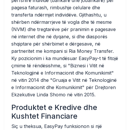
përfshirë individë (bankarë dhe jobankarë) për
pagesa faturash, rimbushje celulare dhe
transferta ndërmjet individëve. Gjithashtu, u
shërben ndërmarrjeve të vogla dhe të mesme
(NVM) dhe tregtarëve për pranimin e pagesave
në internet dhe në dyqane, si dhe diasporës
shqiptare për shërbimet e dërgesave, në
partneritet me kompani si Ria Money Transfer.
Ky pozicionim i ka mundësuar EasyPay-t të fitojë
çmime të rëndësishme, si "Biznesi i Vitit në
Teknologjinë e Informacionit dhe Komunikimit"
në vitin 2014 dhe "Gruaja e Vitit në Teknologjinë
e Informacionit dhe Komunikimit" për Drejtoren
Ekzekutive Linda Shomo në vitin 2015.
Produktet e Kredive dhe
Kushtet Financiare
Siç u theksua, EasyPay funksionon si një