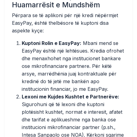
Huamarrësit e Mundshëm
Përpara se të aplikoni për një kredi nëpërmjet
EasyPay, është thelbësore të kuptoni disa
aspekte kyçe:
Kuptoni Rolin e EasyPay:
Mbani mend se
EasyPay është një lehtësues. Kredia ofrohet
dhe menaxhohet nga institucionet bankare
ose mikrofinanciare partnere. Për këtë
arsye, marrëdhënia juaj kontraktuale për
kredinë do të jetë me bankën apo
institucionin financiar, jo me EasyPay.
Lexoni me Kujdes Kushtet e Partnerëve:
Sigurohuni që të lexoni dhe kuptoni
plotësisht kushtet, normat e interesit, afatet
dhe tarifat e aplikueshme nga banka ose
institucioni mikrofinanciar partner (p.sh.,
Intesa Sanpaolo ose NOA). Kërkoni sqarime