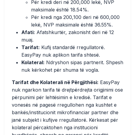
Për kredi deri në 200,000 lekë, NVP
maksimale është 18.54%.
Për kredi nga 200,100 deri në 600,000
lekë, NVP maksimale është 36.55%.
Afati:
Afatshkurtër, zakonisht deri në 12
muaj.
Tarifat:
Kufij standardë rregullatorë.
EasyPay nuk aplikon tarifa shtesë.
Kolateral:
Ndryshon sipas partnerit. Shpesh
nuk kërkohet për shuma të vogla.
Tarifat dhe Kolaterali në Përgjithësi:
EasyPay
nuk ngarkon tarifa të drejtpërdrejta origjinimi ose
përpunimi për lehtësimin e kredisë. Tarifat e
vonesës në pagesë rregullohen nga kushtet e
bankës/institucionit mikrofinanciar partner dhe
janë subjekt i kufijve rregullatorë. Kërkesat për
kolateral përcaktohen nga institucioni