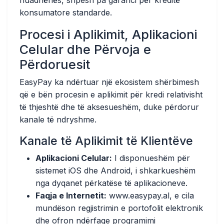
huadhënës, shpesh pa garanci për kreditë
konsumatore standarde.
Procesi i Aplikimit, Aplikacioni
Celular dhe Përvoja e
Përdoruesit
EasyPay ka ndërtuar një ekosistem shërbimesh
që e bën procesin e aplikimit për kredi relativisht
të thjeshtë dhe të aksesueshëm, duke përdorur
kanale të ndryshme.
Kanale të Aplikimit të Klientëve
Aplikacioni Celular:
I disponueshëm për
sistemet iOS dhe Android, i shkarkueshëm
nga dyqanet përkatëse të aplikacioneve.
Faqja e Internetit:
www.easypay.al, e cila
mundëson regjistrimin e portofolit elektronik
dhe ofron ndërfaqe programimi