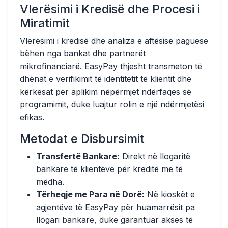
Vlerësimi i Kredisë dhe Procesi i
Miratimit
Vlerësimi i kredisë dhe analiza e aftësisë paguese
bëhen nga bankat dhe partnerët
mikrofinanciarë. EasyPay thjesht transmeton të
dhënat e verifikimit të identitetit të klientit dhe
kërkesat për aplikim nëpërmjet ndërfaqes së
programimit, duke luajtur rolin e një ndërmjetësi
efikas.
Metodat e Disbursimit
Transfertë Bankare:
Direkt në llogaritë
bankare të klientëve për kreditë më të
mëdha.
Tërheqje me Para në Dorë:
Në kioskët e
agjentëve të EasyPay për huamarrësit pa
llogari bankare, duke garantuar akses të