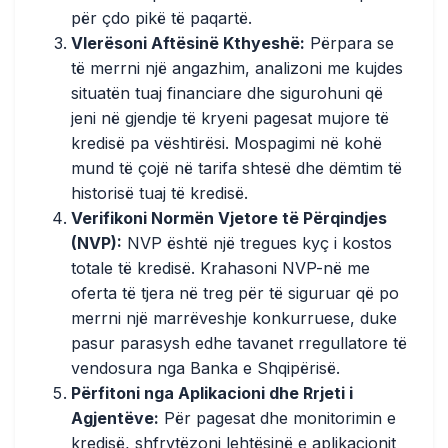
për çdo pikë të paqartë.
Vlerësoni Aftësinë Kthyeshë:
Përpara se
të merrni një angazhim, analizoni me kujdes
situatën tuaj financiare dhe sigurohuni që
jeni në gjendje të kryeni pagesat mujore të
kredisë pa vështirësi. Mospagimi në kohë
mund të çojë në tarifa shtesë dhe dëmtim të
historisë tuaj të kredisë.
Verifikoni Normën Vjetore të Përqindjes
(NVP):
NVP është një tregues kyç i kostos
totale të kredisë. Krahasoni NVP-në me
oferta të tjera në treg për të siguruar që po
merrni një marrëveshje konkurruese, duke
pasur parasysh edhe tavanet rregullatore të
vendosura nga Banka e Shqipërisë.
Përfitoni nga Aplikacioni dhe Rrjeti i
Agjentëve:
Për pagesat dhe monitorimin e
kredisë, shfrytëzoni lehtësinë e aplikacionit