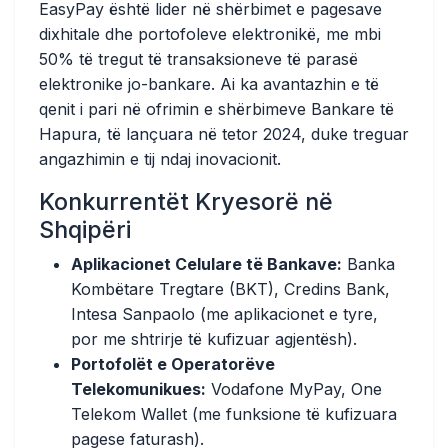
EasyPay është lider në shërbimet e pagesave
dixhitale dhe portofoleve elektronikë, me mbi
50% të tregut të transaksioneve të parasë
elektronike jo-bankare. Ai ka avantazhin e të
qenit i pari në ofrimin e shërbimeve Bankare të
Hapura, të lançuara në tetor 2024, duke treguar
angazhimin e tij ndaj inovacionit.
Konkurrentët Kryesorë në
Shqipëri
Aplikacionet Celulare të Bankave:
Banka
Kombëtare Tregtare (BKT), Credins Bank,
Intesa Sanpaolo (me aplikacionet e tyre,
por me shtrirje të kufizuar agjentësh).
Portofolët e Operatorëve
Telekomunikues:
Vodafone MyPay, One
Telekom Wallet (me funksione të kufizuara
pagese faturash).