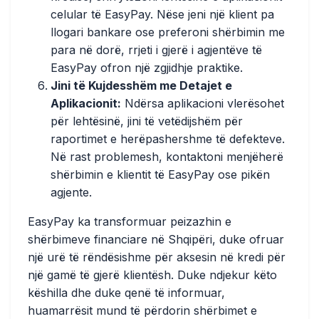
celular të EasyPay. Nëse jeni një klient pa
llogari bankare ose preferoni shërbimin me
para në dorë, rrjeti i gjerë i agjentëve të
EasyPay ofron një zgjidhje praktike.
Jini të Kujdesshëm me Detajet e
Aplikacionit:
Ndërsa aplikacioni vlerësohet
për lehtësinë, jini të vetëdijshëm për
raportimet e herëpashershme të defekteve.
Në rast problemesh, kontaktoni menjëherë
shërbimin e klientit të EasyPay ose pikën
agjente.
EasyPay ka transformuar peizazhin e
shërbimeve financiare në Shqipëri, duke ofruar
një urë të rëndësishme për aksesin në kredi për
një gamë të gjerë klientësh. Duke ndjekur këto
këshilla dhe duke qenë të informuar,
huamarrësit mund të përdorin shërbimet e