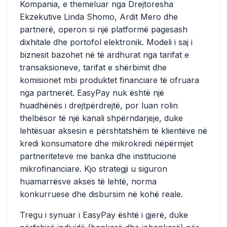
Kompania, e themeluar nga Drejtoresha
Ekzekutive Linda Shomo, Ardit Mero dhe
partnerë, operon si një platformë pagesash
dixhitale dhe portofol elektronik. Modeli i saj i
biznesit bazohet në të ardhurat nga tarifat e
transaksioneve, tarifat e shërbimit dhe
komisionet mbi produktet financiare të ofruara
nga partnerët. EasyPay nuk është një
huadhënës i drejtpërdrejtë, por luan rolin
thelbësor të një kanali shpërndarjeje, duke
lehtësuar aksesin e përshtatshëm të klientëve në
kredi konsumatore dhe mikrokredi nëpërmjet
partneriteteve me banka dhe institucione
mikrofinanciare. Kjo strategji u siguron
huamarrësve akses të lehtë, norma
konkurruese dhe disbursim në kohë reale.
Tregu i synuar i EasyPay është i gjerë, duke