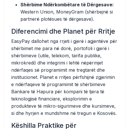
Shërbime Ndërkombëtare të Dërgesave:
Western Union, MoneyGram (shërbejnë si
partnerë plotësues të dërgesave).
Diferencimi dhe Planet për Rritje
EasyPay dallohet nga rrjeti i gjerë i agjentëve për
shërbimet me para në dorë, portofoli i gjerë i
shërbimeve (utile, telekom, tarifa publike,
mikrokredi) dhe integrimi i lehtë nëpërmjet
ndërfaqes së programimit me tregtarët dhe
institucionet. Planet e rritjes përfshijnë zgjerimin
e ndërfaqeve të programimit të shërbimeve
Bankare të Hapura për kompani të tjera të
teknologjisë financiare, eksplorimin e
produkteve të mikro-sigurimeve dhe kursimeve,
si dhe hyrjen e mundshme në tregun e Kosovës.
Këshilla Praktike për