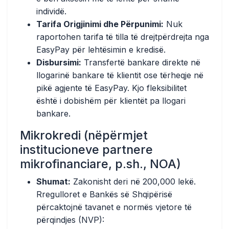
individë.
Tarifa Origjinimi dhe Përpunimi:
Nuk
raportohen tarifa të tilla të drejtpërdrejta nga
EasyPay për lehtësimin e kredisë.
Disbursimi:
Transfertë bankare direkte në
llogarinë bankare të klientit ose tërheqje në
pikë agjente të EasyPay. Kjo fleksibilitet
është i dobishëm për klientët pa llogari
bankare.
Mikrokredi (nëpërmjet
institucioneve partnere
mikrofinanciare, p.sh., NOA)
Shumat:
Zakonisht deri në 200,000 lekë.
Rregulloret e Bankës së Shqipërisë
përcaktojnë tavanet e normës vjetore të
përqindjes (NVP):