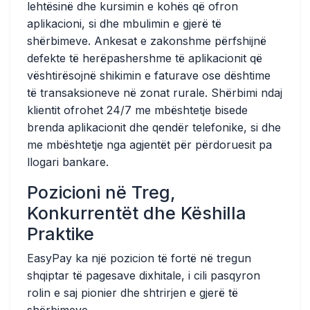
lehtësinë dhe kursimin e kohës që ofron
aplikacioni, si dhe mbulimin e gjerë të
shërbimeve. Ankesat e zakonshme përfshijnë
defekte të herëpashershme të aplikacionit që
vështirësojnë shikimin e faturave ose dështime
të transaksioneve në zonat rurale. Shërbimi ndaj
klientit ofrohet 24/7 me mbështetje bisede
brenda aplikacionit dhe qendër telefonike, si dhe
me mbështetje nga agjentët për përdoruesit pa
llogari bankare.
Pozicioni në Treg,
Konkurrentët dhe Këshilla
Praktike
EasyPay ka një pozicion të fortë në tregun
shqiptar të pagesave dixhitale, i cili pasqyron
rolin e saj pionier dhe shtrirjen e gjerë të