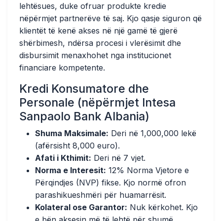
lehtësues, duke ofruar produkte kredie
nëpërmjet partnerëve të saj. Kjo qasje siguron që
klientët të kenë akses në një gamë të gjerë
shërbimesh, ndërsa procesi i vlerësimit dhe
disbursimit menaxhohet nga institucionet
financiare kompetente.
Kredi Konsumatore dhe
Personale (nëpërmjet Intesa
Sanpaolo Bank Albania)
Shuma Maksimale:
Deri në 1,000,000 lekë
(afërsisht 8,000 euro).
Afati i Kthimit:
Deri në 7 vjet.
Norma e Interesit:
12% Norma Vjetore e
Përqindjes (NVP) fikse. Kjo normë ofron
parashikueshmëri për huamarrësit.
Kolateral ose Garantor:
Nuk kërkohet. Kjo
e bën aksesin më të lehtë për shumë