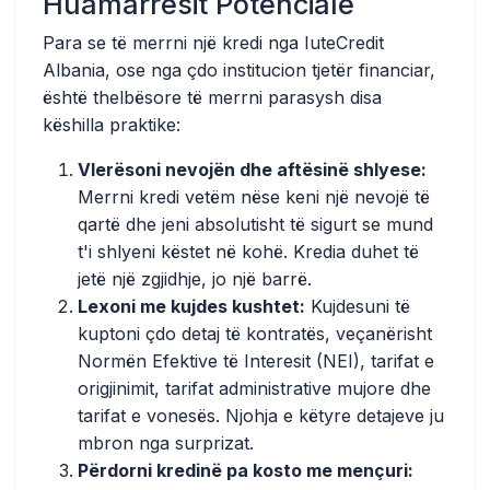
Huamarrësit Potencialë
Para se të merrni një kredi nga IuteCredit
Albania, ose nga çdo institucion tjetër financiar,
është thelbësore të merrni parasysh disa
këshilla praktike:
Vlerësoni nevojën dhe aftësinë shlyese:
Merrni kredi vetëm nëse keni një nevojë të
qartë dhe jeni absolutisht të sigurt se mund
t'i shlyeni këstet në kohë. Kredia duhet të
jetë një zgjidhje, jo një barrë.
Lexoni me kujdes kushtet:
Kujdesuni të
kuptoni çdo detaj të kontratës, veçanërisht
Normën Efektive të Interesit (NEI), tarifat e
origjinimit, tarifat administrative mujore dhe
tarifat e vonesës. Njohja e këtyre detajeve ju
mbron nga surprizat.
Përdorni kredinë pa kosto me mençuri: