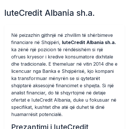
IuteCredit Albania sh.a.
Në peizazhin gjithnjë në zhvillim të shërbimeve
financiare në Shqipëri,
IuteCredit Albania sh.a.
ka zënë një pozicion të rëndësishëm si një
ofrues kryesor i kredive konsumatore dixhitale
dhe tradicionale. E themeluar në vitin 2014 dhe e
licencuar nga Banka e Shqipërisë, kjo kompani
ka transformuar mënyrën se si qytetarët
shqiptarë aksesojnë financimet e shpejta. Si një
analist financiar, do të shqyrtojmë në detaje
ofertat e IuteCredit Albania, duke u fokusuar në
specifikat, kushtet dhe atë që duhet të dinë
huamarrësit potencialë.
Prezantimi i IuteCredit