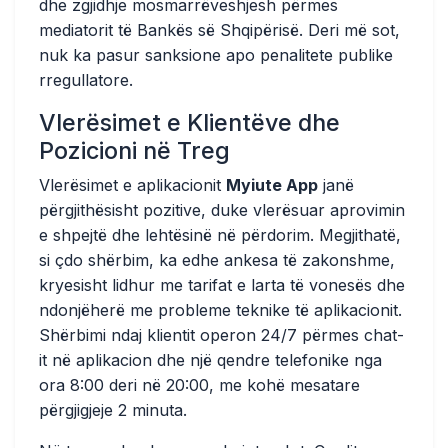
dhe zgjidhje mosmarrëveshjesh përmes
mediatorit të Bankës së Shqipërisë. Deri më sot,
nuk ka pasur sanksione apo penalitete publike
rregullatore.
Vlerësimet e Klientëve dhe
Pozicioni në Treg
Vlerësimet e aplikacionit
Myiute App
janë
përgjithësisht pozitive, duke vlerësuar aprovimin
e shpejtë dhe lehtësinë në përdorim. Megjithatë,
si çdo shërbim, ka edhe ankesa të zakonshme,
kryesisht lidhur me tarifat e larta të vonesës dhe
ndonjëherë me probleme teknike të aplikacionit.
Shërbimi ndaj klientit operon 24/7 përmes chat-
it në aplikacion dhe një qendre telefonike nga
ora 8:00 deri në 20:00, me kohë mesatare
përgjigjeje 2 minuta.