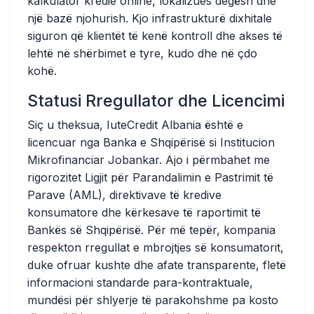
kalkulator kredie online, lokalizues degësh dhe
një bazë njohurish. Kjo infrastrukturë dixhitale
siguron që klientët të kenë kontroll dhe akses të
lehtë në shërbimet e tyre, kudo dhe në çdo
kohë.
Statusi Rregullator dhe Licencimi
Siç u theksua, IuteCredit Albania është e
licencuar nga Banka e Shqipërisë si Institucion
Mikrofinanciar Jobankar. Ajo i përmbahet me
rigorozitet Ligjit për Parandalimin e Pastrimit të
Parave (AML), direktivave të kredive
konsumatore dhe kërkesave të raportimit të
Bankës së Shqipërisë. Për më tepër, kompania
respekton rregullat e mbrojtjes së konsumatorit,
duke ofruar kushte dhe afate transparente, fletë
informacioni standarde para-kontraktuale,
mundësi për shlyerje të parakohshme pa kosto