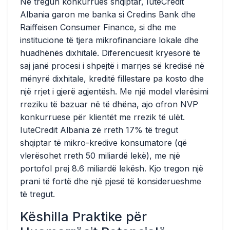
Në tregun konkurrues shqiptar, IuteCredit
Albania garon me banka si Credins Bank dhe
Raiffeisen Consumer Finance, si dhe me
institucione të tjera mikrofinanciare lokale dhe
huadhënës dixhitalë. Diferencuesit kryesorë të
saj janë procesi i shpejtë i marrjes së kredisë në
mënyrë dixhitale, kreditë fillestare pa kosto dhe
një rrjet i gjerë agjentësh. Me një model vlerësimi
rreziku të bazuar në të dhëna, ajo ofron NVP
konkurruese për klientët me rrezik të ulët.
IuteCredit Albania zë rreth 17% të tregut
shqiptar të mikro-kredive konsumatore (që
vlerësohet rreth 50 miliardë lekë), me një
portofol prej 8.6 miliardë lekësh. Kjo tregon një
prani të fortë dhe një pjesë të konsiderueshme
të tregut.
Këshilla Praktike për