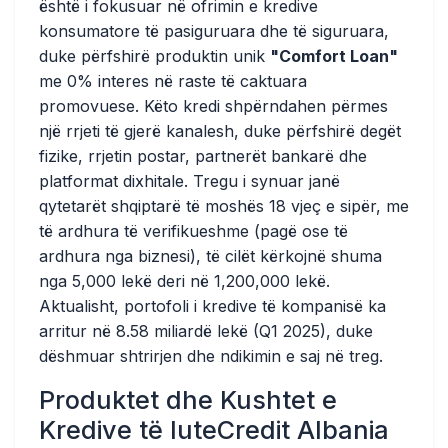
është i fokusuar në ofrimin e kredive
konsumatore të pasiguruara dhe të siguruara,
duke përfshirë produktin unik
"Comfort Loan"
me 0% interes në raste të caktuara
promovuese. Këto kredi shpërndahen përmes
një rrjeti të gjerë kanalesh, duke përfshirë degët
fizike, rrjetin postar, partnerët bankarë dhe
platformat dixhitale. Tregu i synuar janë
qytetarët shqiptarë të moshës 18 vjeç e sipër, me
të ardhura të verifikueshme (pagë ose të
ardhura nga biznesi), të cilët kërkojnë shuma
nga 5,000 lekë deri në 1,200,000 lekë.
Aktualisht, portofoli i kredive të kompanisë ka
arritur në 8.58 miliardë lekë (Q1 2025), duke
dëshmuar shtrirjen dhe ndikimin e saj në treg.
Produktet dhe Kushtet e
Kredive të IuteCredit Albania