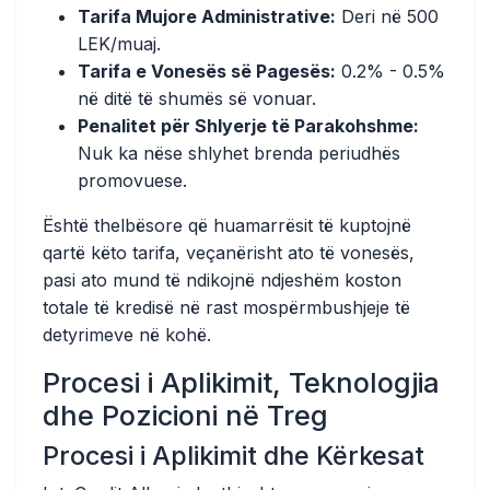
Tarifa Mujore Administrative:
Deri në 500
LEK/muaj.
Tarifa e Vonesës së Pagesës:
0.2% - 0.5%
në ditë të shumës së vonuar.
Penalitet për Shlyerje të Parakohshme:
Nuk ka nëse shlyhet brenda periudhës
promovuese.
Është thelbësore që huamarrësit të kuptojnë
qartë këto tarifa, veçanërisht ato të vonesës,
pasi ato mund të ndikojnë ndjeshëm koston
totale të kredisë në rast mospërmbushjeje të
detyrimeve në kohë.
Procesi i Aplikimit, Teknologjia
dhe Pozicioni në Treg
Procesi i Aplikimit dhe Kërkesat