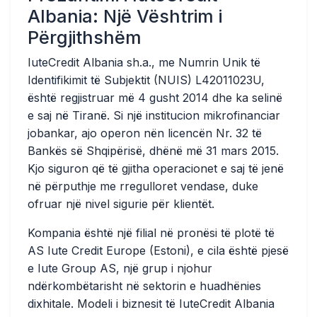
Albania: Një Vështrim i
Përgjithshëm
IuteCredit Albania sh.a., me Numrin Unik të
Identifikimit të Subjektit (NUIS) L42011023U,
është regjistruar më 4 gusht 2014 dhe ka selinë
e saj në Tiranë. Si një institucion mikrofinanciar
jobankar, ajo operon nën licencën Nr. 32 të
Bankës së Shqipërisë, dhënë më 31 mars 2015.
Kjo siguron që të gjitha operacionet e saj të jenë
në përputhje me rregulloret vendase, duke
ofruar një nivel sigurie për klientët.
Kompania është një filial në pronësi të plotë të
AS Iute Credit Europe (Estoni), e cila është pjesë
e Iute Group AS, një grup i njohur
ndërkombëtarisht në sektorin e huadhënies
dixhitale. Modeli i biznesit të IuteCredit Albania