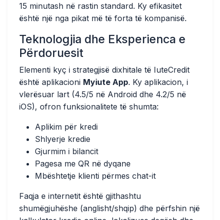
15 minutash në rastin standard. Ky efikasitet
është një nga pikat më të forta të kompanisë.
Teknologjia dhe Eksperienca e
Përdoruesit
Elementi kyç i strategjisë dixhitale të IuteCredit
është aplikacioni
Myiute App
. Ky aplikacion, i
vlerësuar lart (4.5/5 në Android dhe 4.2/5 në
iOS), ofron funksionalitete të shumta:
Aplikim për kredi
Shlyerje kredie
Gjurmim i bilancit
Pagesa me QR në dyqane
Mbështetje klienti përmes chat-it
Faqja e internetit është gjithashtu
shumëgjuhëshe (anglisht/shqip) dhe përfshin një