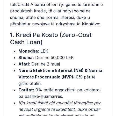
IuteCredit Albania ofron një gamë të larmishme
produktesh kredie, të cilat ndryshojnë në
shuma, afate dhe norma interesi, duke u
përshtatur nevojave të ndryshme të klientëve:
1. Kredi Pa Kosto (Zero-Cost
Cash Loan)
Monedha:
LEK
Shuma:
Deri në 50,000 LEK
Afati:
Deri në 2 muaj
Norma Efektive e Interesit (NEI) & Norma
Vjetore Procentuale (NVP):
0% për të
gjithë afatin.
Tarifat:
0% tarifë angazhimi, pa kolateral,
pa bashkë-huamarrës.
Kjo kredi është një mundësi tërheqëse për
nevojat urgjente të likuiditetit, duke ofruar
një zgjidhje pa kosto shtesë për ata që