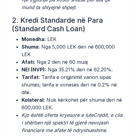
mund ta shlyejnë shpejt.
2. Kredi Standarde në Para
(Standard Cash Loan)
Monedha:
LEK
Shuma:
Nga 5,000 LEK deri në 600,000
LEK
Afati:
Nga 2 deri në 60 muaj
NEI (NVP):
Nga 35.21% deri në 62.20%.
Tarifat:
Tarifa e origjinimit varion sipas
shumës; tarifa e vonesës deri në 0.2% në
ditë.
Kolateral:
Nuk kërkohet për shuma deri në
600,000 LEK.
Kjo është oferta kryesore e IuteCredit, e cila
i shërben një spektri të gjerë nevojash
financiare me afate të ndryshueshme.