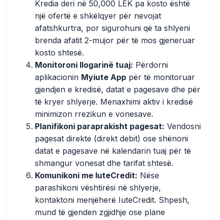
Kredia deri në 50,000 LEK pa kosto është
një ofertë e shkëlqyer për nevojat
afatshkurtra, por sigurohuni që ta shlyeni
brenda afatit 2-mujor për të mos gjeneruar
kosto shtesë.
Monitoroni llogarinë tuaj:
Përdorni
aplikacionin
Myiute App
për të monitoruar
gjendjen e kredisë, datat e pagesave dhe për
të kryer shlyerje. Menaxhimi aktiv i kredisë
minimizon rrezikun e vonesave.
Planifikoni paraprakisht pagesat:
Vendosni
pagesat direkte (direkt debit) ose shënoni
datat e pagesave në kalendarin tuaj për të
shmangur vonesat dhe tarifat shtesë.
Komunikoni me IuteCredit:
Nëse
parashikoni vështirësi në shlyerje,
kontaktoni menjëherë IuteCredit. Shpesh,
mund të gjenden zgjidhje ose plane