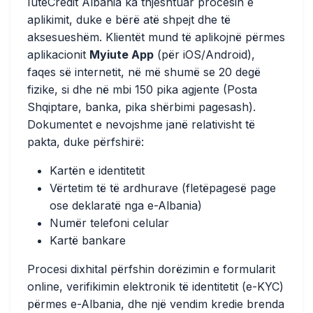
IuteCredit Albania ka thjeshtuar procesin e
aplikimit, duke e bërë atë shpejt dhe të
aksesueshëm. Klientët mund të aplikojnë përmes
aplikacionit
Myiute App
(për iOS/Android),
faqes së internetit, në më shumë se 20 degë
fizike, si dhe në mbi 150 pika agjente (Posta
Shqiptare, banka, pika shërbimi pagesash).
Dokumentet e nevojshme janë relativisht të
pakta, duke përfshirë:
Kartën e identitetit
Vërtetim të të ardhurave (fletëpagesë page
ose deklaratë nga e-Albania)
Numër telefoni celular
Kartë bankare
Procesi dixhital përfshin dorëzimin e formularit
online, verifikimin elektronik të identitetit (e-KYC)
përmes e-Albania, dhe një vendim kredie brenda