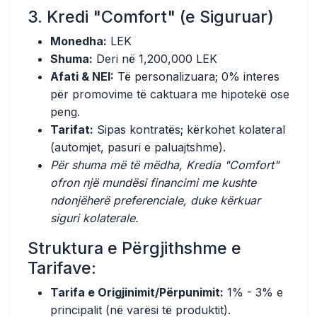
3. Kredi "Comfort" (e Siguruar)
Monedha:
LEK
Shuma:
Deri në 1,200,000 LEK
Afati & NEI:
Të personalizuara; 0% interes
për promovime të caktuara me hipotekë ose
peng.
Tarifat:
Sipas kontratës; kërkohet kolateral
(automjet, pasuri e paluajtshme).
Për shuma më të mëdha, Kredia "Comfort"
ofron një mundësi financimi me kushte
ndonjëherë preferenciale, duke kërkuar
siguri kolaterale.
Struktura e Përgjithshme e
Tarifave:
Tarifa e Origjinimit/Përpunimit:
1% - 3% e
principalit (në varësi të produktit).