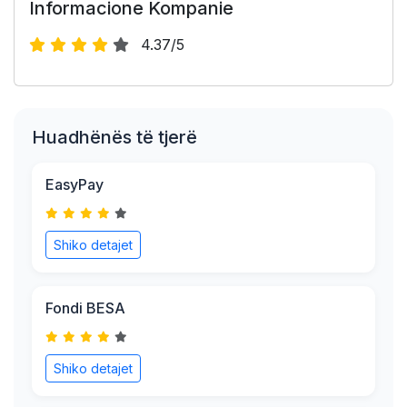
Informacione Kompanie
4.37/5
Huadhënës të tjerë
EasyPay
Shiko detajet
Fondi BESA
Shiko detajet