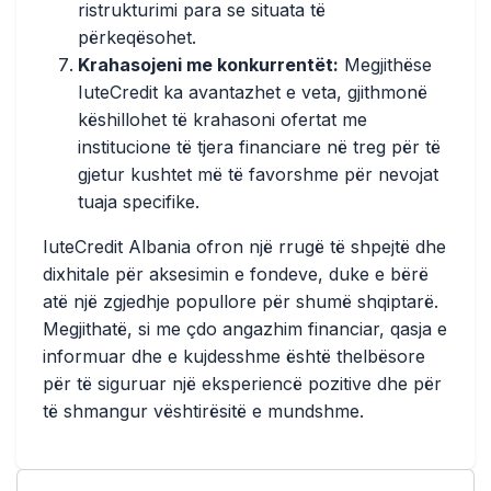
ristrukturimi para se situata të
përkeqësohet.
Krahasojeni me konkurrentët:
Megjithëse
IuteCredit ka avantazhet e veta, gjithmonë
këshillohet të krahasoni ofertat me
institucione të tjera financiare në treg për të
gjetur kushtet më të favorshme për nevojat
tuaja specifike.
IuteCredit Albania ofron një rrugë të shpejtë dhe
dixhitale për aksesimin e fondeve, duke e bërë
atë një zgjedhje popullore për shumë shqiptarë.
Megjithatë, si me çdo angazhim financiar, qasja e
informuar dhe e kujdesshme është thelbësore
për të siguruar një eksperiencë pozitive dhe për
të shmangur vështirësitë e mundshme.