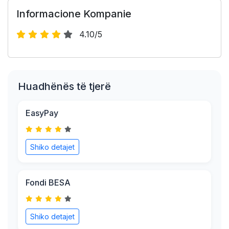
Informacione Kompanie
4.10/5
Huadhënës të tjerë
EasyPay
Shiko detajet
Fondi BESA
Shiko detajet