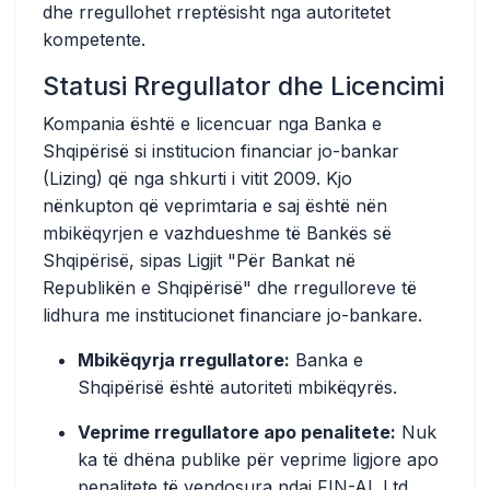
dhe rregullohet rreptësisht nga autoritetet
kompetente.
Statusi Rregullator dhe Licencimi
Kompania është e licencuar nga Banka e
Shqipërisë si institucion financiar jo-bankar
(Lizing) që nga shkurti i vitit 2009. Kjo
nënkupton që veprimtaria e saj është nën
mbikëqyrjen e vazhdueshme të Bankës së
Shqipërisë, sipas Ligjit "Për Bankat në
Republikën e Shqipërisë" dhe rregulloreve të
lidhura me institucionet financiare jo-bankare.
Mbikëqyrja rregullatore:
Banka e
Shqipërisë është autoriteti mbikëqyrës.
Veprime rregullatore apo penalitete:
Nuk
ka të dhëna publike për veprime ligjore apo
penalitete të vendosura ndaj FIN-AL Ltd.