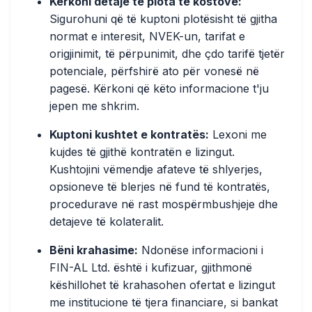
Kërkoni detaje të plota të kostove:
Sigurohuni që të kuptoni plotësisht të gjitha
normat e interesit, NVEK-un, tarifat e
origjinimit, të përpunimit, dhe çdo tarifë tjetër
potenciale, përfshirë ato për vonesë në
pagesë. Kërkoni që këto informacione t'ju
jepen me shkrim.
Kuptoni kushtet e kontratës:
Lexoni me
kujdes të gjithë kontratën e lizingut.
Kushtojini vëmendje afateve të shlyerjes,
opsioneve të blerjes në fund të kontratës,
procedurave në rast mospërmbushjeje dhe
detajeve të kolateralit.
Bëni krahasime:
Ndonëse informacioni i
FIN-AL Ltd. është i kufizuar, gjithmonë
këshillohet të krahasohen ofertat e lizingut
me institucione të tjera financiare, si bankat