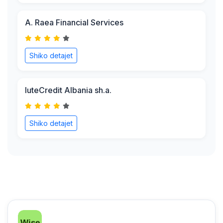
A. Raea Financial Services
Shiko detajet
IuteCredit Albania sh.a.
Shiko detajet