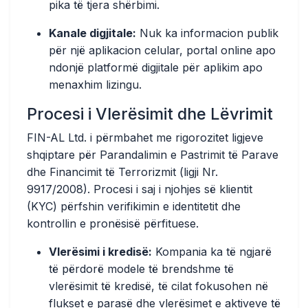
pika të tjera shërbimi.
Kanale digjitale:
Nuk ka informacion publik
për një aplikacion celular, portal online apo
ndonjë platformë digjitale për aplikim apo
menaxhim lizingu.
Procesi i Vlerësimit dhe Lëvrimit
FIN-AL Ltd. i përmbahet me rigorozitet ligjeve
shqiptare për Parandalimin e Pastrimit të Parave
dhe Financimit të Terrorizmit (ligji Nr.
9917/2008). Procesi i saj i
njohjes së klientit
(KYC)
përfshin verifikimin e identitetit dhe
kontrollin e pronësisë përfituese.
Vlerësimi i kredisë:
Kompania ka të ngjarë
të përdorë modele të brendshme të
vlerësimit të kredisë, të cilat fokusohen në
flukset e parasë dhe vlerësimet e aktiveve të