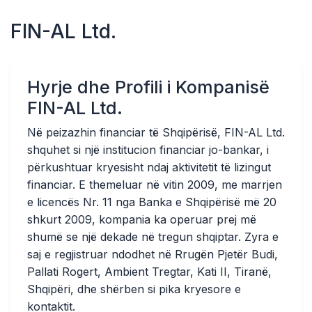
FIN-AL Ltd.
Hyrje dhe Profili i Kompanisë
FIN-AL Ltd.
Në peizazhin financiar të Shqipërisë, FIN-AL Ltd.
shquhet si një institucion financiar jo-bankar, i
përkushtuar kryesisht ndaj aktivitetit të lizingut
financiar. E themeluar në vitin 2009, me marrjen
e licencës Nr. 11 nga Banka e Shqipërisë më 20
shkurt 2009, kompania ka operuar prej më
shumë se një dekade në tregun shqiptar. Zyra e
saj e regjistruar ndodhet në Rrugën Pjetër Budi,
Pallati Rogert, Ambient Tregtar, Kati II, Tiranë,
Shqipëri, dhe shërben si pika kryesore e
kontaktit.