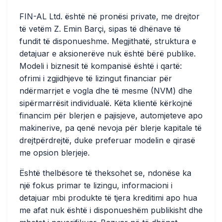
FIN-AL Ltd. është në pronësi private, me drejtor
të vetëm Z. Emin Barçi, sipas të dhënave të
fundit të disponueshme. Megjithatë, struktura e
detajuar e aksionerëve nuk është bërë publike.
Modeli i biznesit të kompanisë është i qartë:
ofrimi i zgjidhjeve të lizingut financiar për
ndërmarrjet e vogla dhe të mesme (NVM)
dhe
sipërmarrësit individualë
. Këta klientë kërkojnë
financim për blerjen e pajisjeve, automjeteve apo
makinerive, pa qenë nevoja për blerje kapitale të
drejtpërdrejtë, duke preferuar modelin e qirasë
me opsion blerjeje.
Është thelbësore të theksohet se, ndonëse ka
një fokus primar te lizingu, informacioni i
detajuar mbi produkte të tjera kreditimi apo hua
me afat nuk është i disponueshëm publikisht dhe