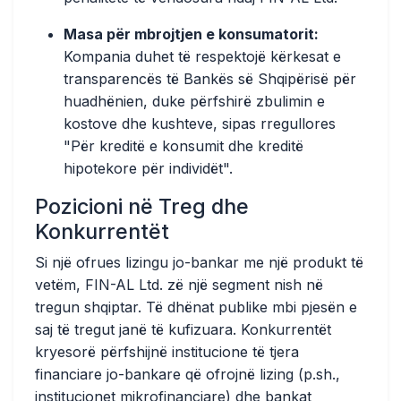
Masa për mbrojtjen e konsumatorit:
Kompania duhet të respektojë kërkesat e
transparencës të Bankës së Shqipërisë për
huadhënien, duke përfshirë zbulimin e
kostove dhe kushteve, sipas rregullores
"Për kreditë e konsumit dhe kreditë
hipotekore për individët".
Pozicioni në Treg dhe
Konkurrentët
Si një ofrues lizingu jo-bankar me një produkt të
vetëm, FIN-AL Ltd. zë një segment nish në
tregun shqiptar. Të dhënat publike mbi pjesën e
saj të tregut janë të kufizuara. Konkurrentët
kryesorë përfshijnë institucione të tjera
financiare jo-bankare që ofrojnë lizing (p.sh.,
institucionet mikrofinanciare) dhe bankat