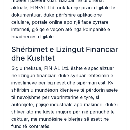
mbetet i paverifikuar. Bazuar në të dhënat
aktuale, FIN-AL Ltd. nuk ka një prani digjitale të
dokumentuar, duke përfshirë aplikacione
celulare, portale online apo një faqe zyrtare
interneti, gjë që e veçon atë nga kompanitë e
huadhënies digjitale.
Shërbimet e Lizingut Financiar
dhe Kushtet
Siç u theksua, FIN-AL Ltd. është e specializuar
në lizingun financiar, duke synuar lehtësimin e
investimeve për bizneset dhe sipërmarrësit. Ky
shërbim u mundëson klientëve të përdorin asete
të nevojshme për veprimtarinë e tyre, si
automjete, pajisje industriale apo makineri, duke i
shlyer ato me këste mujore për një periudhë të
caktuar, me mundësinë e blerjes së asetit në
fund të kontratës.