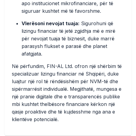
apo institucionet mikrofinanciare, për të
siguruar kushtet më të favorshme.
Vlerësoni nevojat tuaja:
Sigurohuni që
lizingu financiar të jetë zgjidhja më e mirë
për nevojat tuaja të biznesit, duke marrë
parasysh flukset e parasë dhe planet
afatgjata.
Në përfundim, FIN-AL Ltd. ofron një shërbim të
specializuar lizingu financiar në Shqipëri, duke
luajtur një rol të rëndësishëm për NVM-të dhe
sipërmarrësit individualë. Megjithatë, mungesa e
një pranie digjitale dhe e transparencës publike
mbi kushtet thelbësore financiare kërkon një
qasje proaktive dhe të kujdesshme nga ana e
klientëve potencialë.